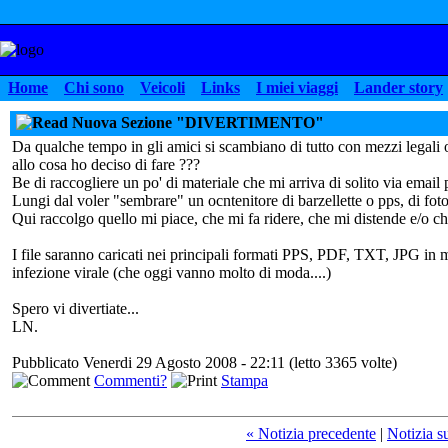
Home
Chi sono
Veicoli
Links
I miei viaggi
Lander story
Nuova Sezione "DIVERTIMENTO"
Da qualche tempo in gli amici si scambiano di tutto con mezzi legali 
allo cosa ho deciso di fare ???
Be di raccogliere un po' di materiale che mi arriva di solito via email 
Lungi dal voler "sembrare" un ocntenitore di barzellette o pps, di foto
Qui raccolgo quello mi piace, che mi fa ridere, che mi distende e/o c
I file saranno caricati nei principali formati PPS, PDF, TXT, JPG in
infezione virale (che oggi vanno molto di moda....)
Spero vi divertiate...
LN.
Pubblicato Venerdi 29 Agosto 2008 - 22:11 (letto 3365 volte)
Commenti?
Stampa
« Notizia precedente
|
Notizia s